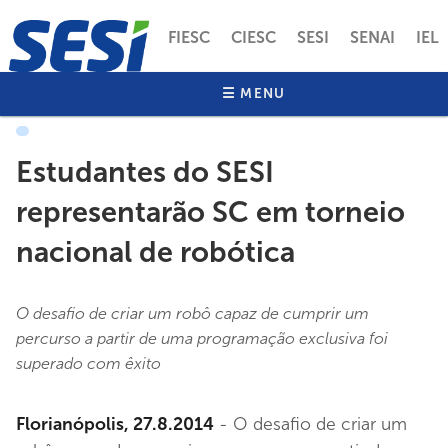
Pular
para
FIESC
CIESC
SESI
SENAI
IEL
o
conteúdo
SOBRE O SESI
SESI SAÚDE
☰ MENU
EDUCAÇÃO
principal
INOVAÇÃO
ALIMENTASESI
FARMASESI
Estudantes do SESI
representarão SC em torneio
nacional de robótica
O desafio de criar um robô capaz de cumprir um
percurso a partir de uma programação exclusiva foi
superado com êxito
Florianópolis, 27.8.2014
- O desafio de criar um