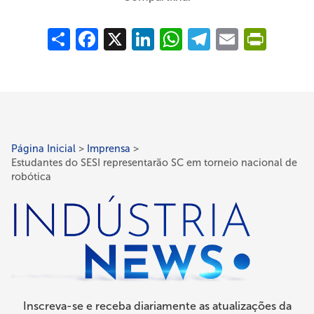
Compartilhar
Facebook
X
LinkedIn
WhatsApp
Telegram
Email
PrintFrie
Página Inicial
Imprensa
Estudantes do SESI representarão SC em torneio nacional de
Trilha
robótica
de
navegação
Inscreva-se e receba diariamente as atualizações da