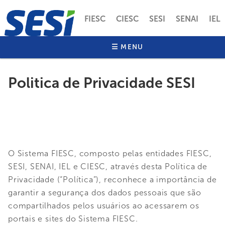
Pular
para
FIESC
CIESC
SESI
SENAI
IEL
o
conteúdo
SOBRE O SESI
SESI SAÚDE
☰ MENU
EDUCAÇÃO
principal
INOVAÇÃO
ALIMENTASESI
FARMASESI
Politica de Privacidade SESI
O Sistema FIESC, composto pelas entidades FIESC,
SESI, SENAI, IEL e CIESC, através desta Política de
Privacidade (“Política”), reconhece a importância de
garantir a segurança dos dados pessoais que são
compartilhados pelos usuários ao acessarem os
portais e sites do Sistema FIESC.